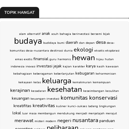
TOPIK HANGAT
anak
alam
alternatif
asuh
bahagia
berinvestasi
bersemi
bijak
budaya
desa
daerah
budidaya
bumi
dan
depan
desa-
ekologi
komunitas
desa-nusantara
destinasi
dunia
eksotis
eksplorasi
hewan
finansial
emas
exotis
guru
harmonis
hijau
hutan
investasi
jejak
karya
indonesia
inovasi
kajian
karakter
kasih
kawasan
kebugaran
kebahagiaan
keberagaman
keberlanjutan
keharmonisan
keluarga
kekayaan
kelas
kemakmuran
kemampuan
kesehatan
kerajinan
kesadaran
keseimbangan
kesulitan
komunitas
konservasi
keuangan
keuangan-investasi
kreativitas
kreatifitas
kuliner
kunci-sukses
ladang
lingkungan
lokal
luar
masa
membangun
mendukung
menjadi
menjelajah
merajut
nusantara
merawat
negeri
panduan
misteri
modern
peliharaan
parenting