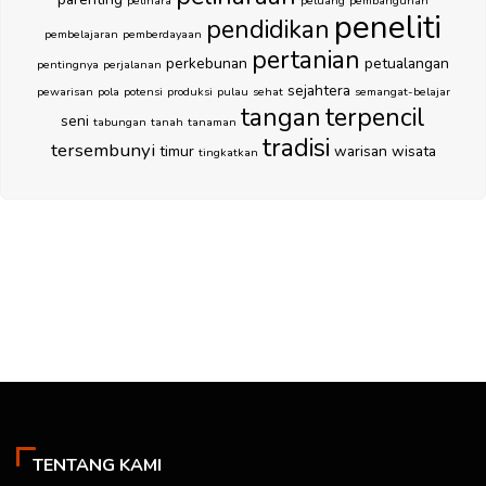
pelihara
peluang
pembangunan
peneliti
pendidikan
pembelajaran
pemberdayaan
pertanian
perkebunan
petualangan
pentingnya
perjalanan
sejahtera
pewarisan
pola
potensi
produksi
pulau
sehat
semangat-belajar
tangan
terpencil
seni
tabungan
tanah
tanaman
tradisi
tersembunyi
timur
warisan
wisata
tingkatkan
TENTANG KAMI