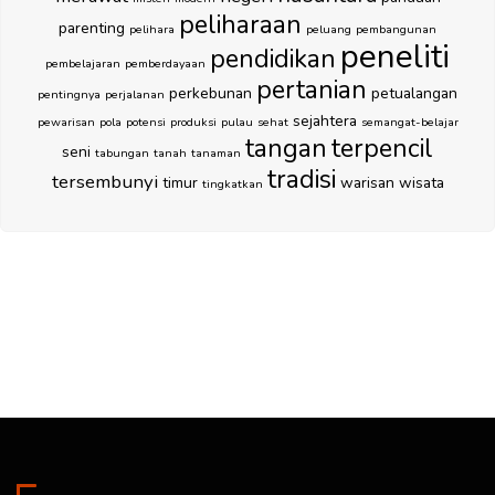
peliharaan
parenting
pelihara
peluang
pembangunan
peneliti
pendidikan
pembelajaran
pemberdayaan
pertanian
perkebunan
petualangan
pentingnya
perjalanan
sejahtera
pewarisan
pola
potensi
produksi
pulau
sehat
semangat-belajar
tangan
terpencil
seni
tabungan
tanah
tanaman
tradisi
tersembunyi
timur
warisan
wisata
tingkatkan