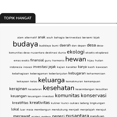
TOPIK HANGAT
anak
alam
alternatif
asuh
bahagia
berinvestasi
bersemi
bijak
budaya
desa
daerah
budidaya
bumi
dan
depan
desa-
ekologi
komunitas
desa-nusantara
destinasi
dunia
eksotis
eksplorasi
hewan
finansial
emas
exotis
guru
harmonis
hijau
hutan
investasi
jejak
karya
indonesia
inovasi
kajian
karakter
kasih
kawasan
kebugaran
kebahagiaan
keberagaman
keberlanjutan
keharmonisan
keluarga
kekayaan
kelas
kemakmuran
kemampuan
kesehatan
kerajinan
kesadaran
keseimbangan
kesulitan
komunitas
konservasi
keuangan
keuangan-investasi
kreativitas
kreatifitas
kuliner
kunci-sukses
ladang
lingkungan
lokal
luar
masa
membangun
mendukung
menjadi
menjelajah
merajut
nusantara
merawat
negeri
panduan
misteri
modern