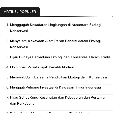
ARTIKEL POPULER
Menggugah Kesadaran Lingkungan di Nusantara Ekologi
Konservasi
Menyelami Kekayaan Alam Peran Peneliti dalam Ekologi
Konservasi
Hijau Budaya Perpaduan Ekologi dan Konservasi Dalam Tradisi
Eksplorasi Wisata Jejak Peneliti Modern
Merawat Bumi Bersama Pendidikan Ekologi demi Konservasi
Menggali Peluang Investasi di Kawasan Timur Indonesia
Hijau Sehat Kunci Kesehatan dan Kebugaran dari Pertanian
dan Perkebunan