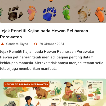
Jejak Peneliti Kajian pada Hewan Peliharaan
Perawatan
CondotelTayho
29 Oktober 2024
Jejak Peneliti Kajian pada Hewan Peliharaan Perawatan
Hewan peliharaan telah menjadi bagian penting dalam
kehidupan manusia. Mereka tidak hanya menjadi teman setia,
tetapi juga memberikan manfaat...
HEWAN PELIHARAAN & PERAWATAN