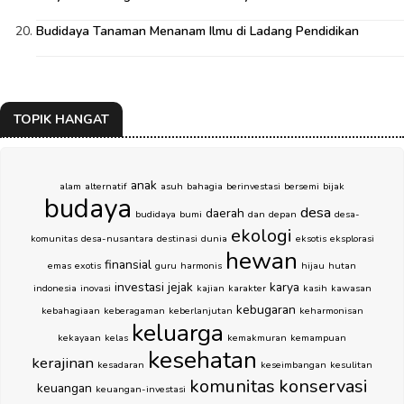
Budidaya Tanaman Menanam Ilmu di Ladang Pendidikan
TOPIK HANGAT
anak
alam
alternatif
asuh
bahagia
berinvestasi
bersemi
bijak
budaya
desa
daerah
budidaya
bumi
dan
depan
desa-
ekologi
komunitas
desa-nusantara
destinasi
dunia
eksotis
eksplorasi
hewan
finansial
emas
exotis
guru
harmonis
hijau
hutan
investasi
jejak
karya
indonesia
inovasi
kajian
karakter
kasih
kawasan
kebugaran
kebahagiaan
keberagaman
keberlanjutan
keharmonisan
keluarga
kekayaan
kelas
kemakmuran
kemampuan
kesehatan
kerajinan
kesadaran
keseimbangan
kesulitan
komunitas
konservasi
keuangan
keuangan-investasi