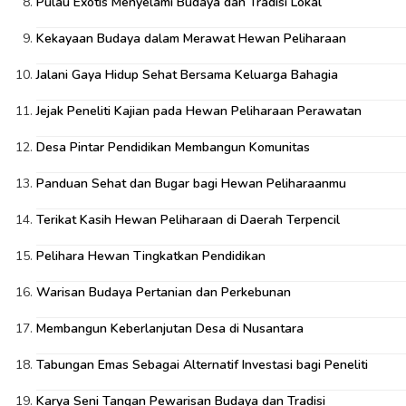
Pulau Exotis Menyelami Budaya dan Tradisi Lokal
Kekayaan Budaya dalam Merawat Hewan Peliharaan
Jalani Gaya Hidup Sehat Bersama Keluarga Bahagia
Jejak Peneliti Kajian pada Hewan Peliharaan Perawatan
Desa Pintar Pendidikan Membangun Komunitas
Panduan Sehat dan Bugar bagi Hewan Peliharaanmu
Terikat Kasih Hewan Peliharaan di Daerah Terpencil
Pelihara Hewan Tingkatkan Pendidikan
Warisan Budaya Pertanian dan Perkebunan
Membangun Keberlanjutan Desa di Nusantara
Tabungan Emas Sebagai Alternatif Investasi bagi Peneliti
Karya Seni Tangan Pewarisan Budaya dan Tradisi