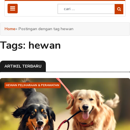
Home
» Postingan dengan tag hewan
Tags: hewan
ARTIKEL TERBARU
HEWAN PELIHARAAN & PERAWATAN