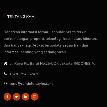
TENTANG KAMI
Dapatkan informasi terbaru seputar berita terkini,
perkembangan properti, teknologi, kesehatan, hiburan,
dan banyak lagi. Artikel terupdate setiap hari dan
informasi penting yang sedang viral!...
Jl. Raya Ps. Barat No.254, DKI Jakarta, INDONESIA.
+6281254352420
cono@condoteltayho.com