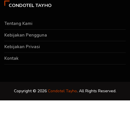
CONDOTEL TAYHO
Tentang Kami
Kebijakan Pengguna
Kebijakan Privasi
Kontak
Copyright © 2026
Condotel Tayho
. All Rights Reserved.